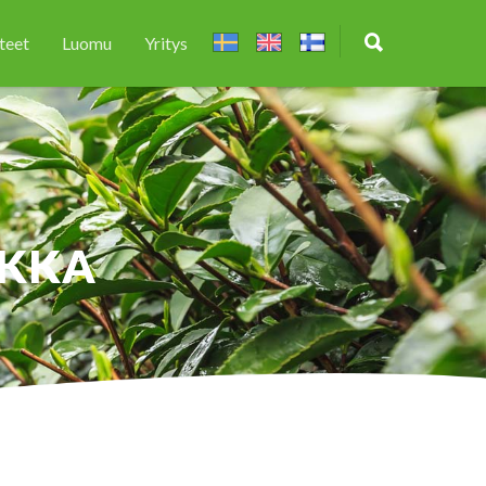
teet
Luomu
Yritys
IKKA