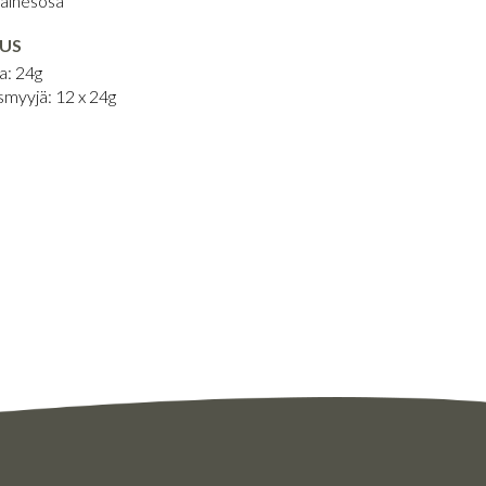
ainesosa
US
a: 24g
smyyjä: 12 x 24g