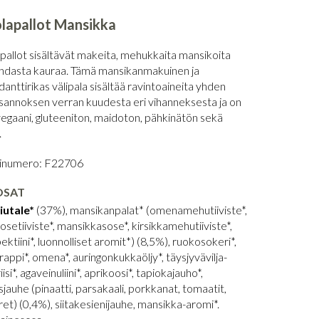
lapallot Mansikka
pallot sisältävät makeita, mehukkaita mansikoita
hdasta kauraa. Tämä mansikanmakuinen ja
danttirikas välipala sisältää ravintoaineita yhden
sannoksen verran kuudesta eri vihanneksesta ja on
vegaani, gluteeniton, maidoton, pähkinätön sekä
.
linumero: F22706
OSAT
iutale*
(37%), mansikanpalat* (omenamehutiiviste*,
etiiviste*, mansikkasose*, kirsikkamehutiiviste*,
tiini*, luonnolliset aromit*) (8,5%), ruokosokeri*,
rappi*, omena*, auringonkukkaöljy*, täysjyvävilja-
isi*, agaveinuliini*, aprikoosi*, tapiokajauho*,
jauhe (pinaatti, parsakaali, porkkanat, tomaatit,
et) (0,4%), siitakesienijauhe, mansikka-aromi*.