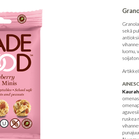
Grano
Granola
sekä pu
antioksi
vihanne
luomu, 
soijaton
Artikke
AINES
Kaurah
omenasos
omenapek
agavesii
ruskea ri
vihannes
punajuur