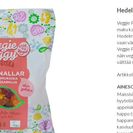
Hedel
Veggie 
maku ka
Hedelmäk
vaan vär
Veggie P
näin veg
välttää 
Artikke
AINES
Maissisi
hyytelöi
appelsii
happo (
happamu
kasviuut