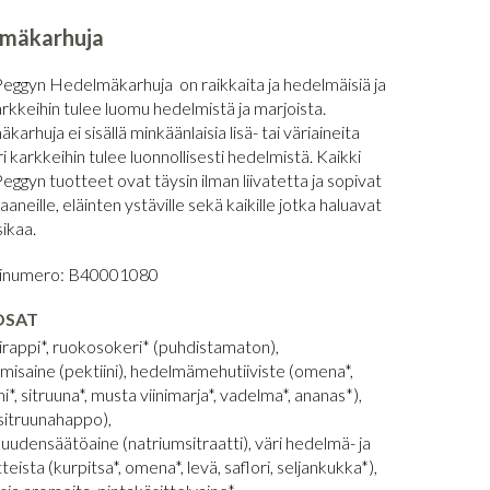
mäkarhuja
Peggyn Hedelmäkarhuja on raikkaita ja hedelmäisiä ja
rkkeihin tulee luomu hedelmistä ja marjoista.
arhuja ei sisällä minkäänlaisia lisä- tai väriaineita
i karkkeihin tulee luonnollisesti hedelmistä. Kaikki
eggyn tuotteet ovat täysin ilman liivatetta ja sopivat
aaneille, eläinten ystäville sekä kaikille jotka haluavat
sikaa.
linumero: B40001080
OSAT
irappi*, ruokosokeri* (puhdistamaton),
misaine (pektiini), hedelmämehutiiviste (omena*,
ni*, sitruuna*, musta viinimarja*, vadelma*, ananas*),
sitruunahappo),
udensäätöaine (natriumsitraatti), väri hedelmä- ja
teista (kurpitsa*, omena*, levä, saflori, seljankukka*),