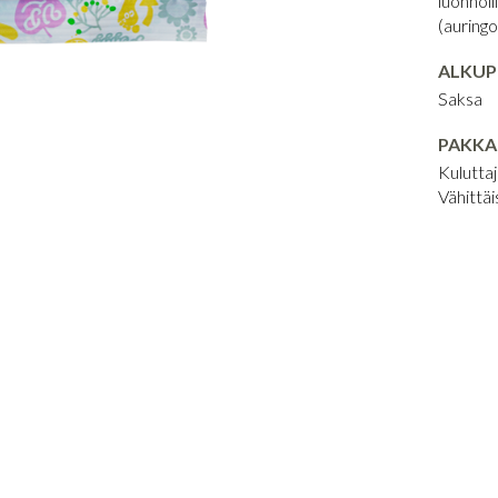
luonnoll
(auring
ALKU
Saksa
PAKKA
Kuluttaj
Vähittäi