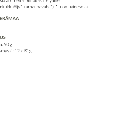
isia aromeita, pintakäsittelyaine*
onkukkaöljy*, karnaubavaha*). *Luomuainesosa.
PERÄMAA
US
a: 90 g
smyyjä: 12 x 90 g